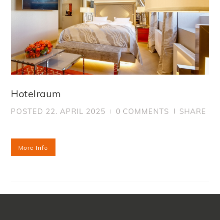
Hotelraum
POSTED
22. APRIL 2025
0
COMMENTS
SHARE
More Info