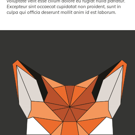
voluptate velit esse cillum dolore eu fugiat nulla pariatur.
Excepteur sint occaecat cupidatat non proident, sunt in
culpa qui officia deserunt mollit anim id est laborum.